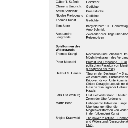
Gábor T. Szántó
Heimkehr
Clemens Umbricht
Gedichte
Astrid Schleinitz
Prosastücke
Nicolae Prelipceanu
Gedichte
Thomas Kunst
Gedichte
Tom Stern
Bargfeld zum 100. Geburtstag
Arno Schmidt
Alessandro
Zwei oder drei Dinge über Alba
Leogrande
Reisenotizen
Spielformen des
Widerstands
Thomas Stangl
Revolution und Sehnsucht. Im
Möglichkeitsraum des Vergan
Peter Moeschl
Protest und Empörung – Zum
politischen Paradox von Identi
(Leseprobe als PDF)
Hellmut G. Haasis
"Spuren der Besiegten" – Bra
wir Widerstand? Surrealistisc
Kripoverhör von Unterkommis
Chiaro Coraggio Lepusis mit 
Geschichtsausgräber Hellmut
Haasis
Lars-Ole Walburg
Last exit Widerstand. Theater 
Zeiten der Überforderung
Martin Behr
Unbequeme Aktivisten. Einige
Überlegungen über die
Möglichkeitsformen von Wider
in der (bildenden) Kunst
Brigitte Kratzwald
The power to refuse – Comm
und Widerstand
(Leseprobe al
PDF)