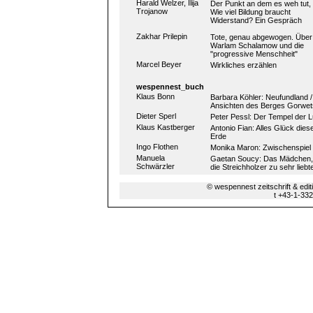
Harald Welzer, Ilija
Der Punkt an dem es weh tut, 
Trojanow
Wie viel Bildung braucht
Widerstand? Ein Gespräch
Zakhar Prilepin
Tote, genau abgewogen. Über
Warlam Schalamow und die
"progressive Menschheit"
Marcel Beyer
Wirkliches erzählen
wespennest_buch
Klaus Bonn
Barbara Köhler: Neufundland /
Ansichten des Berges Gorwe
Dieter Sperl
Peter Pessl: Der Tempel der L
Klaus Kastberger
Antonio Fian: Alles Glück dies
Erde
Ingo Flothen
Monika Maron: Zwischenspiel
Manuela
Gaetan Soucy: Das Mädchen,
Schwärzler
die Streichholzer zu sehr liebt
© wespennest zeitschrift & edi
t +43-1-33