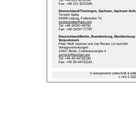
Tel: +49-221-9231594
Fax: +49-221-9231595
Deutschland/Thüringen, Sachsen, Sachsen-Anha
Torsten Spitta
04288 Leipzig, Feldstraße 7d
torstenspitta@aol.com
Tel: +49-34297-49792
Fax: +49-34297-77787
Deutschland/Berlin, Brandenburg, Mecklenburg-
Vorpommern
Peter Wolf Jastrow und Jan Reuter c/o buchArt
Verlagsvertretungen
10407 Berlin, Cotheniusstraße 4
service@buchart.org
Tel: +49-30-44732180
Fax: +49-30-44732181
© wespennest zeitschrift & edi
t +43-1-33