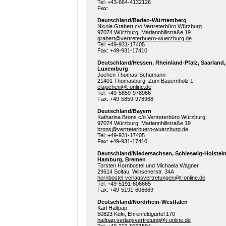
Tel: +43-664-4132126
Fax:
Deutschland/Baden-Württemberg
Nicole Grabert c/o Vertreterbüro Würzburg
97074 Würzburg, Mariannhillstraße 19
grabert@vertreterbuero-wuerzburg.de
Tel: +49-931-17405
Fax: +49-931-17410
Deutschland/Hessen, Rheinland-Pfalz, Saarland,
Luxemburg
Jochen Thomas-Schumann
21401 Thomasburg, Zum Bauernholz 1
elajochen@t-online.de
Tel: +49-5859-978966
Fax: +49-5859-978968
Deutschland/Bayern
Katharina Brons c/o Vertreterbüro Würzburg
97074 Würzburg, Mariannhillstraße 19
brons@vertreterbuero-wuerzburg.de
Tel: +49-931-17405
Fax: +49-931-17410
Deutschland/Niedersachsen, Schleswig-Holstein
Hamburg, Bremen
Torsten Hornbostel und Michaela Wagner
29614 Soltau, Winsenerstr. 34A
hornbostel-verlagsvertretungen@t-online.de
Tel: +49-5191-606665
Fax: +49-5191-606669
Deutschland/Nordrhein-Westfalen
Karl Halfpap
50823 Köln, Ehrenfeldgürtel 170
halfpap.verlagsvertretung@t-online.de