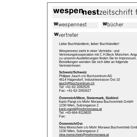
Liebe Buchhändlerin, lieber Buchhändler!
Wespennest steht in einer Vertriebs- und
Vertretungskooperation mit C.H.Beck München. Ang
zu unseren Auslieferungen finden Sie im Impressum.
Bestellungen wenden Sie sich bitte an folgende
VertreterInnen:
Schweiz/Schweiz
Philippe Jauch c/o Buchzentrum AG
4614 Hägendorf, Industriestrasse Ost 10
jauch@buchzentrum.ch
Tel: +41-62-2092525
Fax: +41-62-2092627
Österreich/West, Steiermark, Südtirol
Karin Pangl c/o Mohr Morawa Buchvertrieb GmbH
1230 Wien, Sulzengasse 2
karin.pangl@mohrmorawa.at
Tel: +43-664-8119820
Fax:
Österreich/Ost
Nina Monschein c/o Mohr Morawa Buchvertrieb Gm
1230 Wien, Sulzengasse 2
nina.monschein@mohrmorawa.at