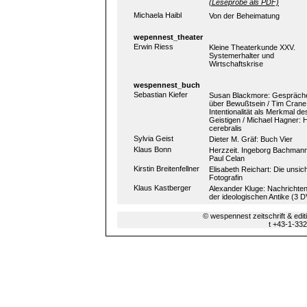
(Leseprobe als PDF)
Michaela Haibl
Von der Beheimatung
wepennest_theater
Erwin Riess
Kleine Theaterkunde XXV.
Systemerhalter und
Wirtschaftskrise
wespennest_buch
Sebastian Kiefer
Susan Blackmore: Gespräch
über Bewußtsein / Tim Crane
Intentionalität als Merkmal de
Geistigen / Michael Hagner:
cerebralis
Sylvia Geist
Dieter M. Gräf: Buch Vier
Klaus Bonn
Herzzeit. Ingeborg Bachman
Paul Celan
Kirstin Breitenfellner
Elisabeth Reichart: Die unsic
Fotografin
Klaus Kastberger
Alexander Kluge: Nachrichte
der ideologischen Antike (3 
© wespennest zeitschrift & edi
t +43-1-33