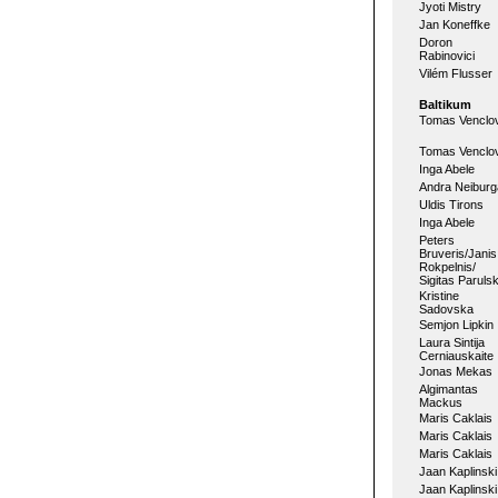
Jyoti Mistry
Jan Koneffke
Doron
Rabinovici
Vilém Flusser
Baltikum
Tomas Venclo
Tomas Venclo
Inga Abele
Andra Neiburg
Uldis Tirons
Inga Abele
Peters
Bruveris/Janis
Rokpelnis/
Sigitas Parulsk
Kristine
Sadovska
Semjon Lipkin
Laura Sintija
Cerniauskaite
Jonas Mekas
Algimantas
Mackus
Maris Caklais
Maris Caklais
Maris Caklais
Jaan Kaplinski
Jaan Kaplinski