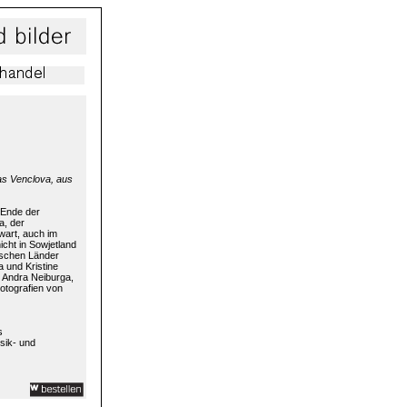
as Venclova, aus
Ende der
a, der
wart, auch im
icht in Sowjetland
tischen Länder
 und Kristine
 Andra Neiburga,
otografien von
s
sik- und