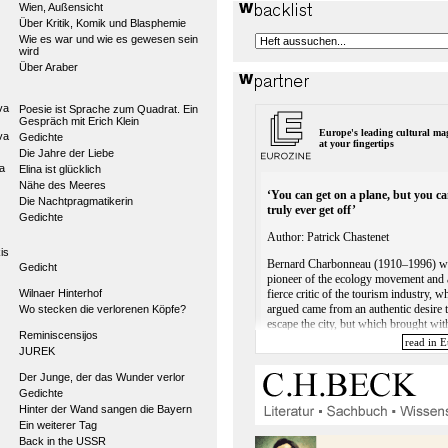
Wien, Außensicht
Über Kritik, Komik und Blasphemie
Wie es war und wie es gewesen sein
wird
Über Araber
va
Poesie ist Sprache zum Quadrat. Ein
Gespräch mit Erich Klein
va
Gedichte
Die Jahre der Liebe
a
Elina ist glücklich
Nähe des Meeres
Die Nachtpragmatikerin
Gedichte
is
Gedicht
Wilnaer Hinterhof
Wo stecken die verlorenen Köpfe?
Reminiscensijos
JUREK
Der Junge, der das Wunder verlor
Gedichte
Hinter der Wand sangen die Bayern
Ein weiterer Tag
Back in the USSR