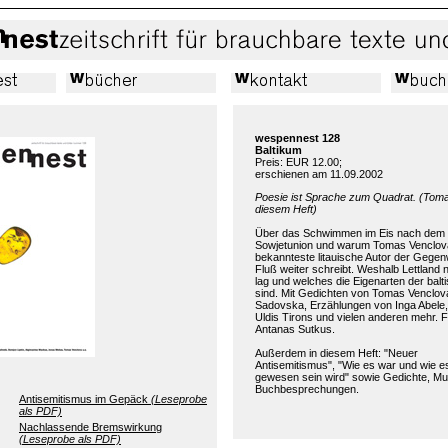
wespennest 128
Baltikum
Preis: EUR 12.00;
erschienen am 11.09.2002
Poesie ist Sprache zum Quadrat. (Tom
diesem Heft)
Über das Schwimmen im Eis nach dem 
Sowjetunion und warum Tomas Venclov
bekannteste litauische Autor der Gegen
Fluß weiter schreibt. Weshalb Lettland n
lag und welches die Eigenarten der bal
sind. Mit Gedichten von Tomas Venclova
Sadovska, Erzählungen von Inga Abele,
Uldis Tirons und vielen anderen mehr. F
Antanas Sutkus.
Außerdem in diesem Heft: "Neuer
Antisemitismus", "Wie es war und wie e
gewesen sein wird" sowie Gedichte, Mu
Buchbesprechungen.
Antisemitismus im Gepäck
(Leseprobe
als PDF)
Nachlassende Bremswirkung
(Leseprobe als PDF)