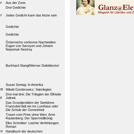
ov
Aus der Zone
Drei Gedichte
k/
Jedes Gedicht kann das letzte sein
Gedichte
Gedichte
Österreichs verlorene Nachwelten.
Eugen von Savoyen und Johann
Nepomuk Nestroy
Burkhard Stangl/Werner Dafeldecker
Susan Sontag: In Amerika
tt
Witold Gombrowicz: Sakrilegien
Drei mal drei: Die Trilogien der Elfriede
d
Jelinek
Das Grundproblem der Seefahrer.
Franzobel lädt ein ins
Lusthaus oder
Die Schule der Gemeinheit
Traum vom Preis ohne Wert. Arne
Rautenberg: Der Sperrmüllkönig
Elke Schmitter: Leichte Verfehlungen.
Roman
ze
Handbuch der deutschen