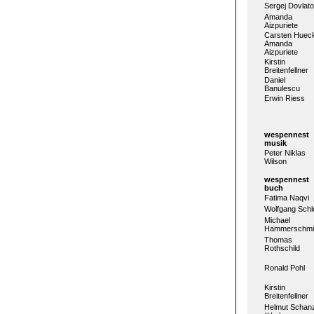
Sergej Dovlat
Amanda
Aizpuriete
Carsten Huec
Amanda
Aizpuriete
Kirstin
Breitenfellner
Daniel
Banulescu
Erwin Riess
wespennest
musik
Peter Niklas
Wilson
wespennest
buch
Fatima Naqvi
Wolfgang Schlo
Michael
Hammerschmi
Thomas
Rothschild
Ronald Pohl
Kirstin
Breitenfellner
Helmut Schan