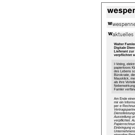
Walter Famle
Digitale Dien
Lieferant zu
verpflichtet 
I-Voting, ele
papierloses Kl
des Lebens sc
Bürokratie, di
Mausklick, me
als ihre Vorte
Nebenwirkunge
Famler verfäng
Am Ende einer
mir ein Inform
per e-Rechnu
Vertragspartn
Dienstleistung
Ausstellung u
verpflichtet. 
Papierrechnun
Einbringung v
Unternehmenss
einmalige Regi