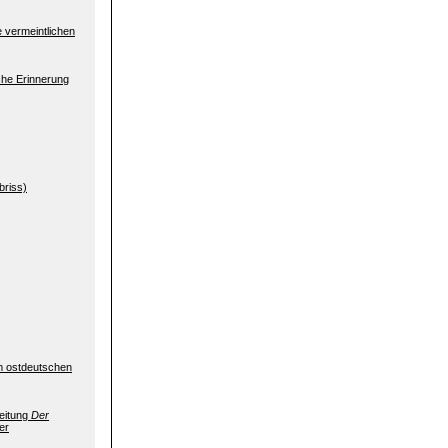
 vermeintlichen
che Erinnerung
briss)
m ostdeutschen
zeitung
Der
er