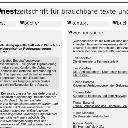
„wespenstiche“ ist die Netzkolumne de
r
kritischen Interventionen jenseits der 
stleistungsgesellschaft oder: Wie ich als
unserer Zeitschrift vorbehalten. Ihre Au
r elektronischen Rechnungslegung
Autoren stechen unregelmäßig und anl
wurde
Jan Koneffke
ktronisches Beschaffungswesen,
Die differenzierte Kriminalstatistik
assenzimmer – die globale Digitalisierung
hreitet voran. Komfort, der Abbau von
Jan Koneffke
e schnelle und einfache Durchführung per
Die „Antideutschen“. Über einen neuen 
hr Transparenz und Sicherheit werden
alten Linken
ile gepriesen. Von den Risiken und
n hören wir hingegen selten. Walter
Florian Baranyi
t sich im Aktionsplan für e-Austria.
Krisen im Verdauungstrakt der Geldma
Thomas Eder
 Beiratssitzung zur Verlagsförderung wird
Künstliche Intelligenz auf dem Holzweg
ationsblatt ausgehändigt. Beiratshonorare
ng:
Ab dem 1. Jänner sind alle
Florian Baranyi
er von Bundesdienststellen im Waren- und
Letizia Battaglia und das Theatrum Belli
sverkehr mit Bundesdienststellen zur
nd Übermittlung von e-Rechnungen
Lukas Meschik
Auszahlungen auf Grundlage eingebrachter
Die Kunst der Weltklugheit
gen sind nicht mehr möglich. Die
on e-Rechnungen erfolgt über das
Andrea Roedig
erviceportal USP und erfordert eine
Ein Hoch auf die Hälfte
strierung.