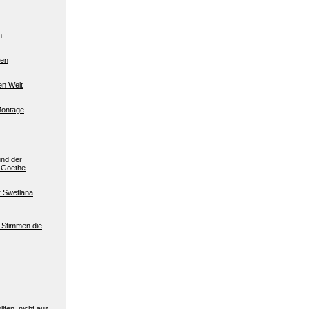
n
ten
en Welt
 Montage
und der
 Goethe
r Swetlana
e Stimmen die
lten, nicht aus