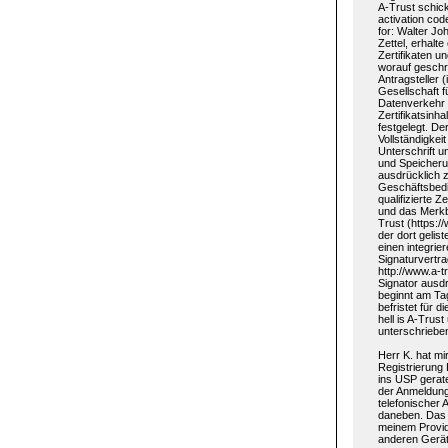
A-Trust schic
activation code
for: Walter Jo
Zettel, erhalt
Zertifikaten u
worauf geschri
Antragsteller 
Gesellschaft f
Datenverkehr 
Zertifikatsinh
festgelegt. Der
Vollständigkei
Unterschrift u
und Speicheru
ausdrücklich z
Geschäftsbedi
qualifizierte Z
und das Merkbla
Trust (https:/
der dort gelis
einen integrie
Signaturvertr
http://www.a-t
Signator ausdr
beginnt am Tag
befristet für d
hell is A-Trus
unterschriebe
Herr K. hat m
Registrierung
ins USP gerate
der Anmeldung 
telefonischer
daneben. Das l
meinem Provide
anderen Gerät