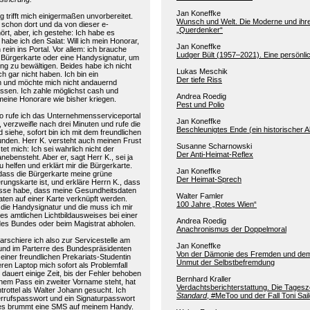
Jan Koneffke
ng trifft mich einigermaßen unvorbereitet.
Wunsch und Welt. Die Moderne und ihre
 schon dort und da von dieser e-
„Querdenker“
rt, aber, ich gestehe: Ich habe es
t habe ich den Salat: Will ich mein Honorar,
Jan Koneffke
rein ins Portal. Vor allem: ich brauche
Ludger Bült (1957–2021). Eine persönli
 Bürgerkarte oder eine Handysignatur, um
ung zu bewältigen. Beides habe ich nicht
Lukas Meschik
ch gar nicht haben. Ich bin ein
Der tiefe Riss
 und möchte mich nicht andauernd
 lassen. Ich zahle möglichst cash und
Andrea Roedig
eine Honorare wie bisher kriegen.
Pest und Polio
o rufe ich das Unternehmensserviceportal
Jan Koneffke
f, verzweifle nach drei Minuten und rufe die
Beschleunigtes Ende (ein historischer A
d siehe, sofort bin ich mit dem freundlichen
unden. Herr K. versteht auch meinen Frust
Susanne Scharnowski
tet mich: Ich sei wahrlich nicht der
Der Anti-Heimat-Reflex
anebensteht. Aber er, sagt Herr K., sei ja
u helfen und erklärt mir die Bürgerkarte.
Jan Koneffke
 dass die Bürgerkarte meine grüne
Der Heimat-Sprech
rungskarte ist, und erkläre Herrn K., dass
resse habe, dass meine Gesundheitsdaten
Walter Famler
ten auf einer Karte verknüpft werden.
100 Jahre „Rotes Wien“
r die Handysignatur und die muss ich mir
nes amtlichen Lichtbildausweises bei einer
Andrea Roedig
 des Bundes oder beim Magistrat abholen.
Anachronismus der Doppelmoral
rschiere ich also zur Servicestelle am
Jan Koneffke
 und im Parterre des Bundespräsidenten
Von der Dämonie des Fremden und de
einer freundlichen Prekariats-Studentin
Unmut der Selbstbefremdung
en Laptop mich sofort als Problemfall
Es dauert einige Zeit, bis der Fehler behoben
Bernhard Kraller
einem Pass ein zweiter Vorname steht, hat
Verdachtsberichterstattung. Die Tages
trottel als Walter Johann gesucht. Ich
Standard
, #MeToo und der Fall Toni Sail
rrufspasswort und ein Signaturpasswort
es brummt eine SMS auf meinem Handy.