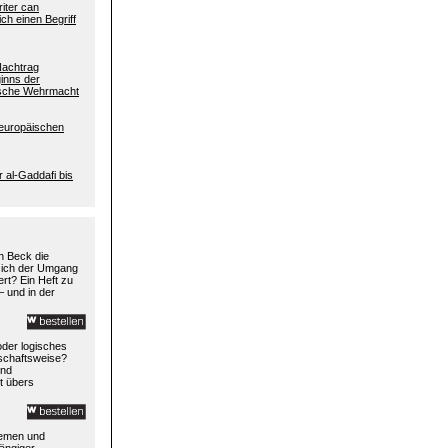
riter can
ch einen Begriff
Nachtrag
inns der
tsche Wehrmacht
europäischen
r al-Gaddafi bis
h Beck die
 sich der Umgang
rt? Ein Heft zu
– und in der
 oder logisches
rtschaftsweise?
und
t übers
temen und