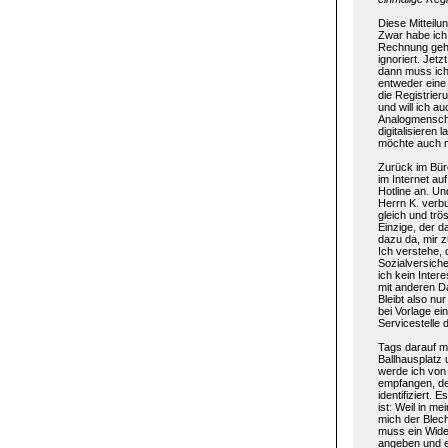
Diese Mitteilu
Zwar habe ich
Rechnung gehö
ignoriert. Jetz
dann muss ich 
entweder eine
die Registrier
und will ich au
Analogmensch
digitalisieren
möchte auch m
Zurück im Bür
im Internet au
Hotline an. Un
Herrn K. verb
gleich und trös
Einzige, der d
dazu da, mir z
Ich verstehe,
Sozialversiche
ich kein Inte
mit anderen Da
Bleibt also nu
bei Vorlage ei
Servicestelle
Tags darauf ma
Ballhausplatz
werde ich von 
empfangen, der
identifiziert. 
ist: Weil in m
mich der Blech
muss ein Wide
angeben und 