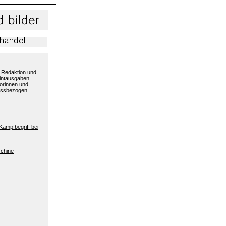
r Redaktion und
Printausgaben
torinnen und
assbezogen.
Kampfbegriff bei
schine