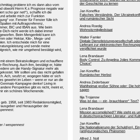
der Geschichte zu lernen
hmittag probiere ich es dann also vom
nd obwohl Herrn K.s Prognose negativ war
Jan Koneffke
ert scho gor net!“), schaffe ich die
Falsches Verständnis. Der Ukrainekonfl
und arbeite mich zur Funktion
und rumänischer Sicht
ng“ vor. Fenster für Fenster fülle ich
palten mit Auftragsreferenz,
Andrea Roedig
mmer, BIC und IBAN aus. Wie beim
Wohnsitzmitgliedstaat
-Dich-nicht werde ich dabei immer
geworfen. Beim Mengenfeld kann ich
Walter Famler
m oder Hektar, Kilo-, Mega- und
Digitale Dienstleistungsgesellschaft oder
en. Ich entscheide mich für eine
Lieferant zur elektronischen Rechnung
atungsleistung und sende meine
verpflichtet wurde
greich, wie mir umgehend bestätigt wird,
Lena Brandauer
Body Control. Zu Angelina Jolies Komm
e mit einem Beiratskollegen und echauffiere
Choice“
e-Rechnung. Auch ihm, bestätigt er, hätte
ozedere um die Handy-Signatur mehr als
Jan Koneffke
ekostet. Wir sollten uns das nicht gefallen
Rumänischer Herbst
ch. Ach, seufzt er, wogegen hätte er sich
les gewehrt im Leben – wenn er nur an die
Andrea Zederbauer
ti-Genmais-Kampagne denke! Living in
Wahlheimat großer Söhne oder: Die hoh
 andere Perspektive gibt es nicht, meint er,
sagen
mir ein schönes Wochenende.
Ilija Trojanow
Was ist das — ein „brauchbarer“ Text?
 geb. 1958, seit 1983 Redaktionsmitglied,
rausgeber und Herausgeber der
Lena Brandauer
pennest
.
Mission accomplished!? Wie steht es u
in deutschsprachigen Literatur- und Kult
Jan Koneffke
er /
wespennest
Die Nationalisierung der Schuld(en). Ein
(anti)europäisches Phänomen
Alfred J. Noll