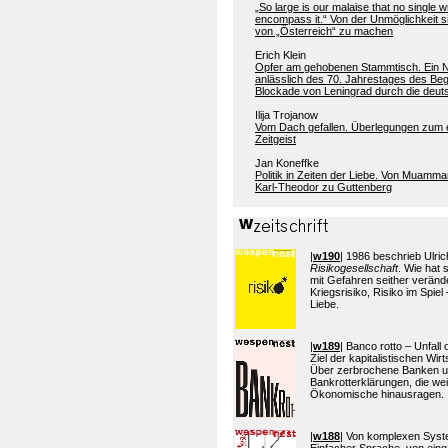
„So large is our malaise that no single w
encompass it.“ Von der Unmöglichkeit si
von „Österreich“ zu machen
Erich Klein
Opfer am gehobenen Stammtisch. Ein 
anlässlich des 70. Jahrestages des Beg
Blockade von Leningrad durch die deu
Ilija Trojanow
Vom Dach gefallen. Überlegungen zum 
Zeitgeist
Jan Koneffke
Politik in Zeiten der Liebe. Von Muamma
Karl-Theodor zu Guttenberg
|
w190
| 1986 beschrieb Ulric
Risikogesellschaft
. Wie hat
mit Gefahren seither verände
Kriegsrisiko, Risiko im Spiel 
Liebe.
|
w189
| Banco rotto – Unfall
Ziel der kapitalistischen Wi
Über zerbrochene Banken 
Bankrotterklärungen, die wei
Ökonomische hinausragen.
|
w188
| Von komplexen Sys