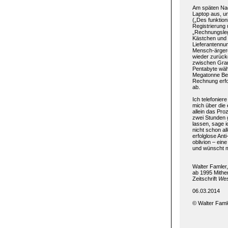
Am späten Nac
Laptop aus, u
(„Des funktioni
Registrierung 
„Rechnungslegu
Kästchen und S
Lieferantennu
Mensch-ärgere
wieder zurück
zwischen Gram
Pentabyte wähl
Megatonne Ber
Rechnung erfol
ab.
Ich telefonier
mich über die 
allein das Pr
zwei Stunden g
lassen, sage i
nicht schon al
erfolglose An
oblivion – eine
und wünscht 
Walter Famler,
ab 1995 Mithe
Zeitschrift
Wes
06.03.2014
© Walter Faml