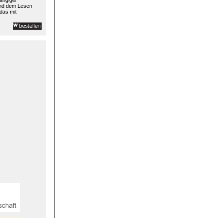
ängiger
und dem Lesen
das mit