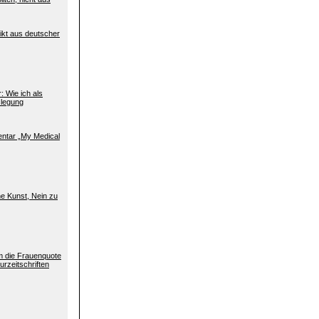
ikt aus deutscher
: Wie ich als
slegung
entar „My Medical
e Kunst, Nein zu
m die Frauenquote
urzeitschriften