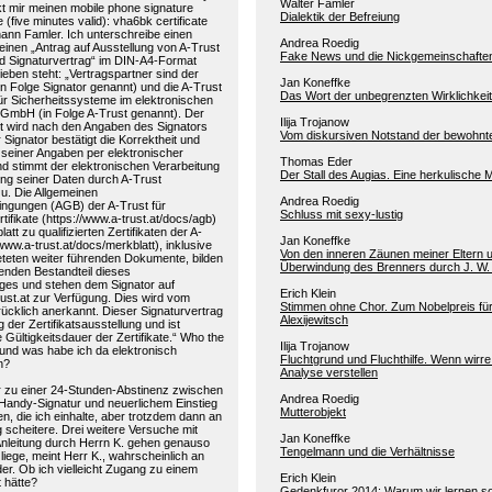
Walter Famler
kt mir meinen mobile phone signature
Dialektik der Befreiung
 (five minutes valid): vha6bk certificate
hann Famler. Ich unterschreibe einen
Andrea Roedig
e einen „Antrag auf Ausstellung von A-Trust
Fake News und die Nickgemeinschafte
nd Signaturvertrag“ im DIN-A4-Format
eben steht: „Vertragspartner sind der
Jan Koneffke
(in Folge Signator genannt) und die A-Trust
Das Wort der unbegrenzten Wirklichkei
ür Sicherheitssysteme im elektronischen
GmbH (in Folge A-Trust genannt). Der
Ilija Trojanow
alt wird nach den Angaben des Signators
Vom diskursiven Notstand der bewohnt
 Signator bestätigt die Korrektheit und
t seiner Angaben per elektronischer
Thomas Eder
nd stimmt der elektronischen Verarbeitung
Der Stall des Augias. Eine herkulische
ng seiner Daten durch A-Trust
u. Die Allgemeinen
Andrea Roedig
ngungen (AGB) der A-Trust für
Schluss mit sexy-lustig
ertifikate (https://www.a-trust.at/docs/agb)
tt zu qualifizierten Zertifikaten der A-
Jan Koneffke
/www.a-trust.at/docs/merkblatt), inklusive
Von den inneren Zäunen meiner Eltern 
teteten weiter führenden Dokumente, bilden
Überwindung des Brenners durch J. W.
renden Bestandteil dieses
ages und stehen dem Signator auf
Erich Klein
rust.at zur Verfügung. Dies wird vom
Stimmen ohne Chor. Zum Nobelpreis fü
ücklich anerkannt. Dieser Signaturvertrag
Alexijewitsch
 der Zertifikatsausstellung und ist
ie Gültigkeitsdauer der Zertifikate.“ Who the
Ilija Trojanow
t und was habe ich da elektronisch
Fluchtgrund und Fluchthilfe. Wenn wirr
n?
Analyse verstellen
ir zu einer 24-Stunden-Abstinenz zwischen
Andrea Roedig
 Handy-Signatur und neuerlichem Einstieg
Mutterobjekt
n, die ich einhalte, aber trotzdem dann an
scheitere. Drei weitere Versuche mit
Jan Koneffke
 Anleitung durch Herrn K. gehen genauso
Tengelmann und die Verhältnisse
iege, meint Herr K., wahrscheinlich an
r. Ob ich vielleicht Zugang zu einem
Erich Klein
 hätte?
Gedenkfuror 2014: Warum wir lernen sol