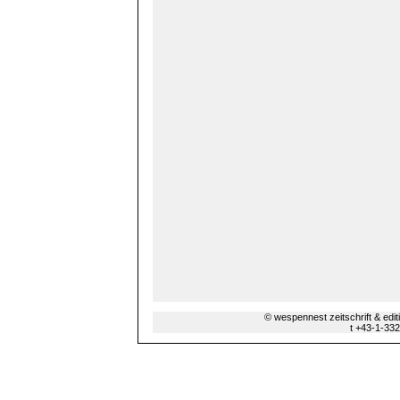
© wespennest zeitschrift & edi
t +43-1-33