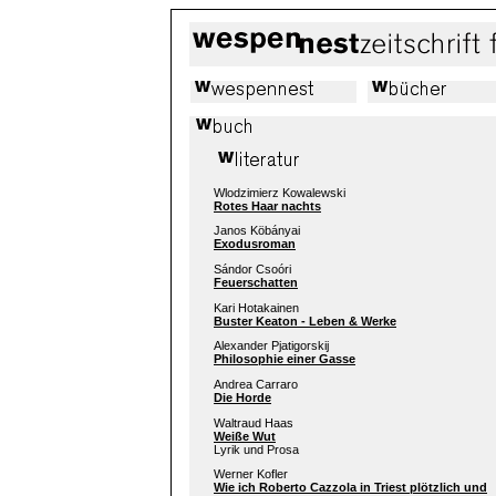
Wlodzimierz Kowalewski
Rotes Haar nachts
Janos Köbányai
Exodusroman
Sándor Csoóri
Feuerschatten
Kari Hotakainen
Buster Keaton - Leben & Werke
Alexander Pjatigorskij
Philosophie einer Gasse
Andrea Carraro
Die Horde
Waltraud Haas
Weiße Wut
Lyrik und Prosa
Werner Kofler
Wie ich Roberto Cazzola in Triest plötzlich und