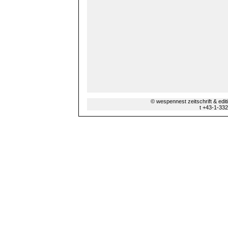
© wespennest zeitschrift & edi
t +43-1-33