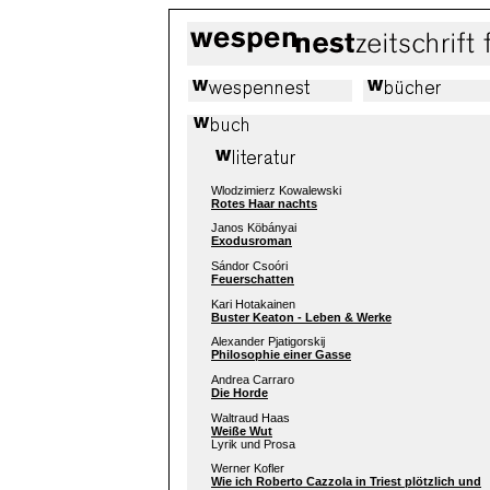
Wlodzimierz Kowalewski
Rotes Haar nachts
Janos Köbányai
Exodusroman
Sándor Csoóri
Feuerschatten
Kari Hotakainen
Buster Keaton - Leben & Werke
Alexander Pjatigorskij
Philosophie einer Gasse
Andrea Carraro
Die Horde
Waltraud Haas
Weiße Wut
Lyrik und Prosa
Werner Kofler
Wie ich Roberto Cazzola in Triest plötzlich und