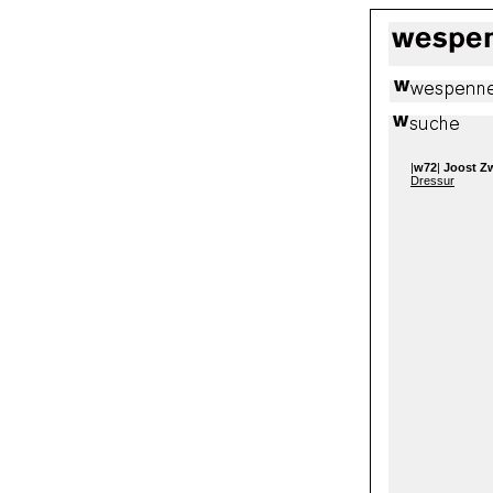
|
w72
|
Joost Z
Dressur