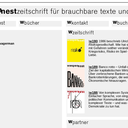
|
w190
| 1986 beschrieb Ulric
wagerman
Risikogesellschaft
. Wie hat
mit Gefahren seither verände
Kriegsrisiko, Risiko im Spiel 
Liebe.
|
w189
| Banco rotto – Unfall
Ziel der kapitalistischen Wi
Über zerbrochene Banken 
Bankrotterklärungen, die wei
Ökonomische hinausragen.
|
w188
| Von komplexen Sys
Einfacher Sprache, von eing
politischer Kommunikation 
komplexer Texte – und was 
Demokratie zu tun hat.