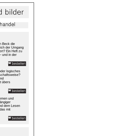
h Beck die
 sich der Umgang
rt? Ein Heft zu
– und in der
 oder logisches
rtschaftsweise?
und
t übers
temen und
ängiger
und dem Lesen
das mit