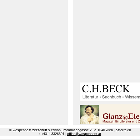
© wespennest zeitschrift & edition | mommsengasse 2 | a-1040 wien | österreich
t +43-1-3326691 |
office@wespennest.at