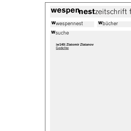
|
w140
|
Zlatomir Zlatanov
Gedichte