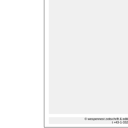
© wespennest zeitschrift & edi
t +43-1-33