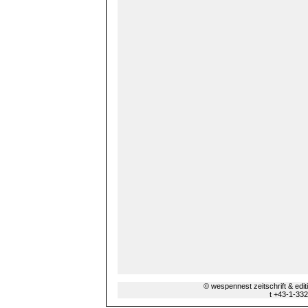
© wespennest zeitschrift & edi
t +43-1-33