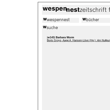
|
w143
|
Barbara Wurm
Boris Groys, Aage A. Hansen-Löve (Hg.):
Am Nullpu