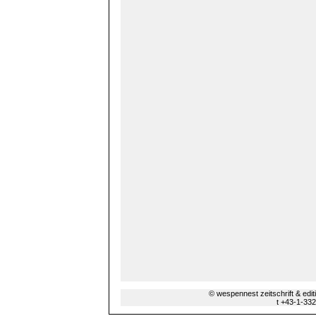
© wespennest zeitschrift & edi
t +43-1-33