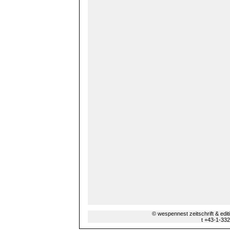
© wespennest zeitschrift & edi
t +43-1-33