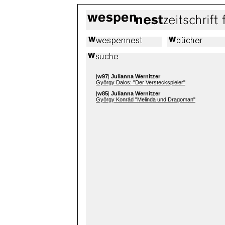
|
w97
|
Julianna Wernitzer
György Dalos: "Der Versteckspieler"
|
w85
|
Julianna Wernitzer
György Konrád "Melinda und Dragoman"