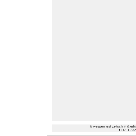
© wespennest zeitschrift & edi
t +43-1-33