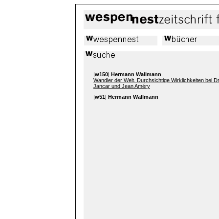
|
w150
|
Hermann Wallmann
Wandler der Welt. Durchsichtige Wirklichkeiten bei D
Jancar und Jean Améry
|
w51
|
Hermann Wallmann