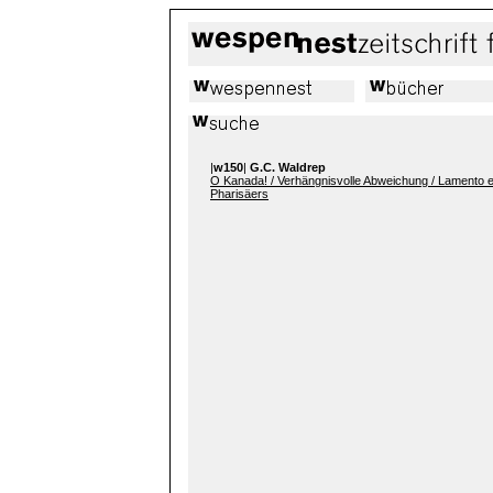
|
w150
|
G.C. Waldrep
O Kanada! / Verhängnisvolle Abweichung / Lamento 
Pharisäers