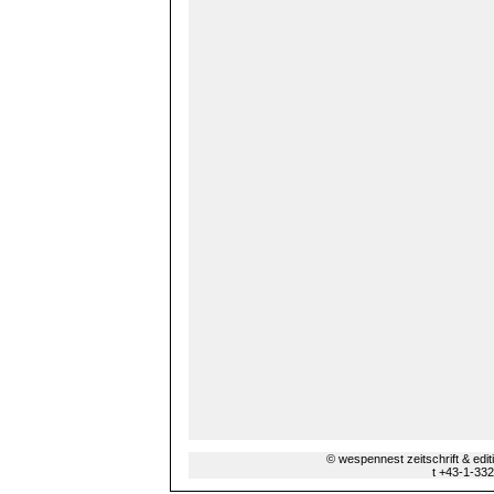
© wespennest zeitschrift & edi
t +43-1-33