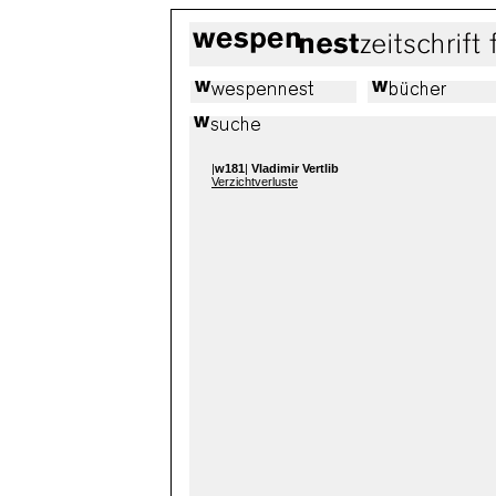
|
w181
|
Vladimir Vertlib
Verzichtverluste