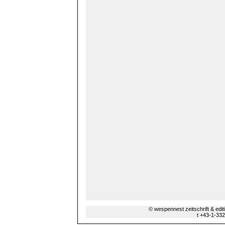
© wespennest zeitschrift & edi
t +43-1-33