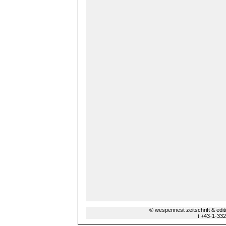
© wespennest zeitschrift & edi
t +43-1-33