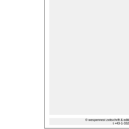
© wespennest zeitschrift & edi
t +43-1-33