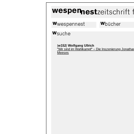
|
w152
|
Wolfgang Ullrich
"Wir sind im Wahlkampf" – Die Inszenierung Jonatha
Meeses