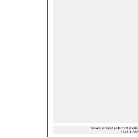
© wespennest zeitschrift & edi
t +43-1-33