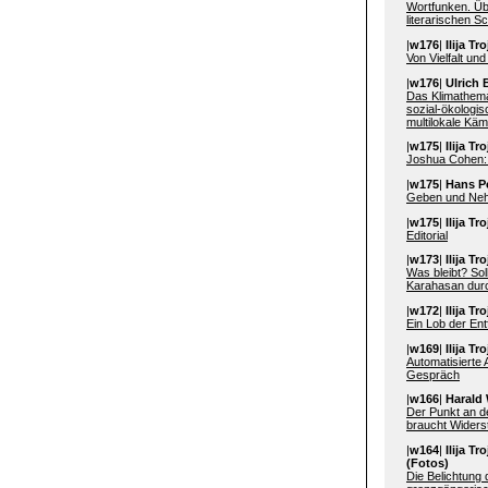
Wortfunken. Üb
literarischen S
|
w176
|
Ilija T
Von Vielfalt un
|
w176
|
Ulrich 
Das Klimathema 
sozial-ökologi
multilokale Käm
|
w175
|
Ilija T
Joshua Cohen:
|
w175
|
Hans Pe
Geben und Neh
|
w175
|
Ilija T
Editorial
|
w173
|
Ilija T
Was bleibt? So
Karahasan durc
|
w172
|
Ilija T
Ein Lob der En
|
w169
|
Ilija T
Automatisierte A
Gespräch
|
w166
|
Harald 
Der Punkt an de
braucht Widers
|
w164
|
Ilija T
(Fotos)
Die Belichtung