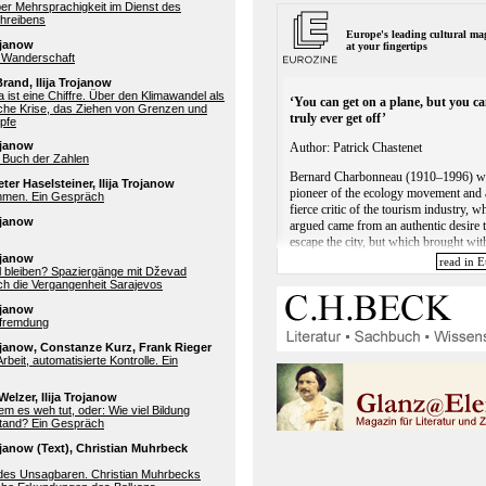
er Mehrsprachigkeit im Dienst des
chreibens
rojanow
d Wanderschaft
Brand, Ilija Trojanow
ist eine Chiffre. Über den Klimawandel als
sche Krise, das Ziehen von Grenzen und
pfe
rojanow
 Buch der Zahlen
ter Haselsteiner, Ilija Trojanow
men. Ein Gespräch
rojanow
rojanow
ll bleiben? Spaziergänge mit Dževad
h die Vergangenheit Sarajevos
rojanow
tfremdung
rojanow, Constanze Kurz, Frank Rieger
rbeit, automatisierte Kontrolle. Ein
Welzer, Ilija Trojanow
m es weh tut, oder: Wie viel Bildung
tand? Ein Gespräch
rojanow (Text), Christian Muhrbeck
 des Unsagbaren. Christian Muhrbecks