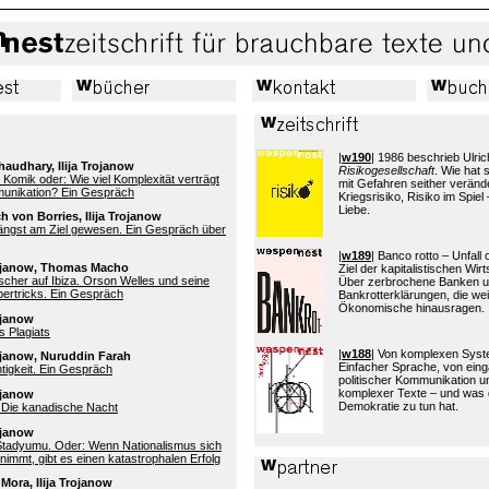
|
w190
| 1986 beschrieb Ulric
audhary, Ilija Trojanow
Risikogesellschaft
. Wie hat
l Komik oder: Wie viel Komplexität verträgt
mit Gefahren seither verände
munikation? Ein Gespräch
Kriegsrisiko, Risiko im Spiel 
Liebe.
ch von Borries, Ilija Trojanow
längst am Ziel gewesen. Ein Gespräch über
|
w189
| Banco rotto – Unfall
Trojanow, Thomas Macho
Ziel der kapitalistischen Wi
scher auf Ibiza. Orson Welles und seine
Über zerbrochene Banken 
bertricks. Ein Gespräch
Bankrotterklärungen, die wei
Ökonomische hinausragen.
rojanow
s Plagiats
|
w188
| Von komplexen Sys
rojanow, Nuruddin Farah
Einfacher Sprache, von eing
tigkeit. Ein Gespräch
politischer Kommunikation 
komplexer Texte – und was 
rojanow
Demokratie zu tun hat.
 Die kanadische Nacht
rojanow
tadyumu. Oder: Wenn Nationalismus sich
immt, gibt es einen katastrophalen Erfolg
 Mora, Ilija Trojanow