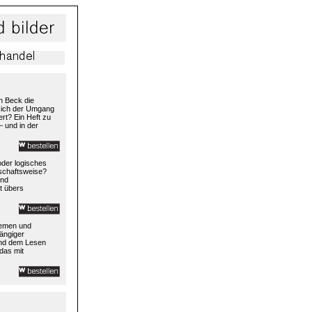
h Beck die
 sich der Umgang
rt? Ein Heft zu
– und in der
 oder logisches
rtschaftsweise?
und
t übers
temen und
ängiger
und dem Lesen
das mit