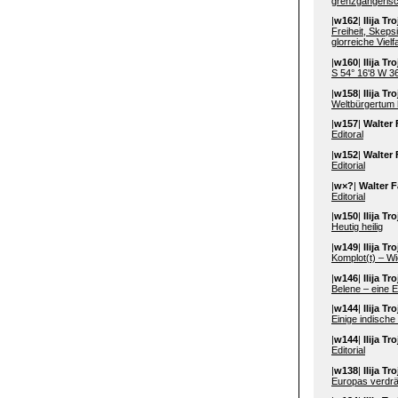
grenzgängeris
|
w162
|
Ilija T
Freiheit, Skeps
glorreiche Viel
|
w160
|
Ilija T
S 54° 16'8 W 36
|
w158
|
Ilija T
Weltbürgertum 
|
w157
|
Walter 
Editoral
|
w152
|
Walter 
Editorial
|
w×?
|
Walter F
Editorial
|
w150
|
Ilija T
Heutig heilig
|
w149
|
Ilija T
Komplot(t) – Wi
|
w146
|
Ilija T
Belene – eine E
|
w144
|
Ilija T
Einige indische
|
w144
|
Ilija T
Editorial
|
w138
|
Ilija T
Europas verdr