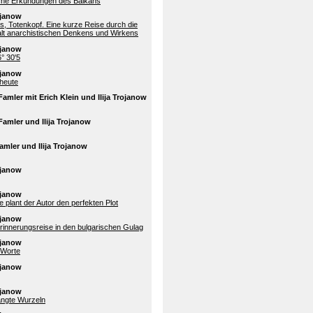
che Erkundungen des Balkans
rojanow
is, Totenkopf. Eine kurze Reise durch die
falt anarchistischen Denkens und Wirkens
rojanow
° 30'5
rojanow
heute
Famler mit Erich Klein und Ilija Trojanow
Famler und Ilija Trojanow
amler und Ilija Trojanow
rojanow
rojanow
e plant der Autor den perfekten Plot
rojanow
rinnerungsreise in den bulgarischen Gulag
rojanow
 Worte
rojanow
rojanow
ängte Wurzeln