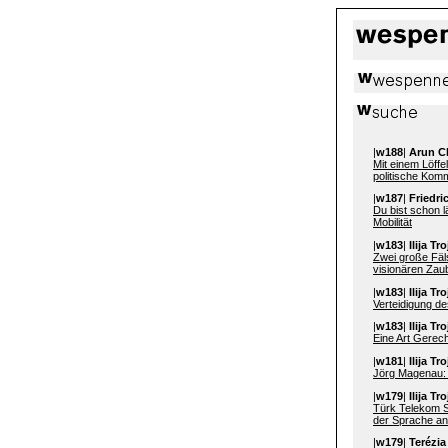
|
w188
|
Arun Ch
Mit einem Löffe
politische Kom
|
w187
|
Friedri
Du bist schon 
Mobilität
|
w183
|
Ilija 
Zwei große Fäl
visionären Zau
|
w183
|
Ilija T
Verteidigung de
|
w183
|
Ilija T
Eine Art Gerech
|
w181
|
Ilija T
Jörg Magenau:
|
w179
|
Ilija T
Türk Telekom S
der Sprache ann
|
w179
|
Terézia