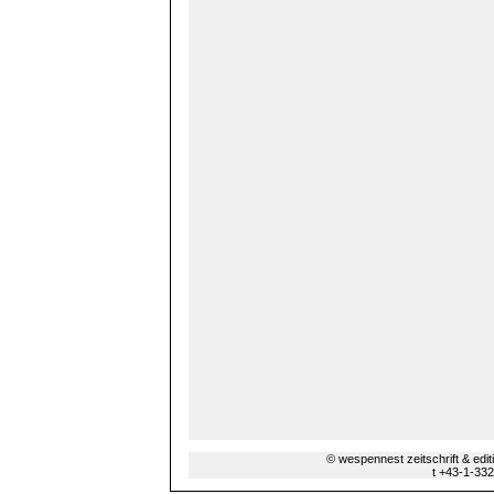
© wespennest zeitschrift & edi
t +43-1-33