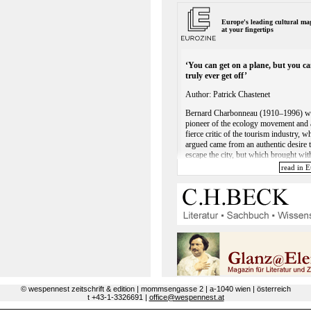
© wespennest zeitschrift & edition | mommsengasse 2 | a-1040 wien | österreich
t +43-1-3326691 |
office@wespennest.at