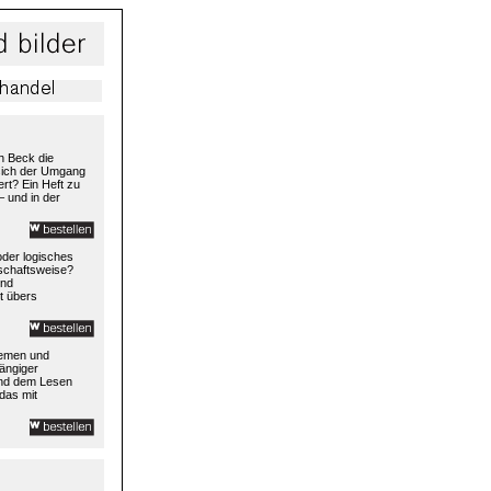
h Beck die
 sich der Umgang
rt? Ein Heft zu
– und in der
 oder logisches
rtschaftsweise?
und
t übers
temen und
ängiger
und dem Lesen
das mit