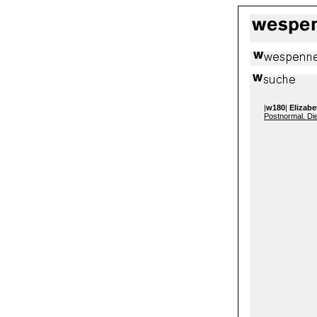
|
w180
|
Elizab
Postnormal. Die