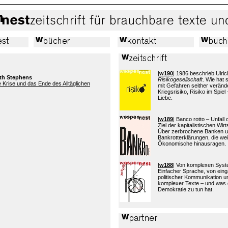
|
w190
| 1986 beschrieb Ulric
eth Stephens
Risikogesellschaft
. Wie hat
 Krise und das Ende des Alltäglichen
mit Gefahren seither verände
Kriegsrisiko, Risiko im Spiel 
Liebe.
|
w189
| Banco rotto – Unfall
Ziel der kapitalistischen Wi
Über zerbrochene Banken 
Bankrotterklärungen, die wei
Ökonomische hinausragen.
|
w188
| Von komplexen Sys
Einfacher Sprache, von eing
politischer Kommunikation 
komplexer Texte – und was 
Demokratie zu tun hat.