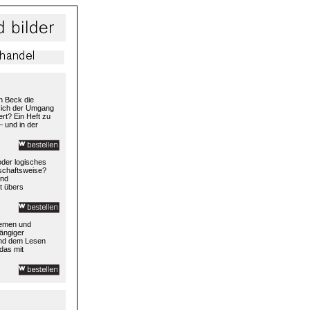
h Beck die
 sich der Umgang
rt? Ein Heft zu
– und in der
 oder logisches
rtschaftsweise?
und
t übers
temen und
ängiger
und dem Lesen
das mit