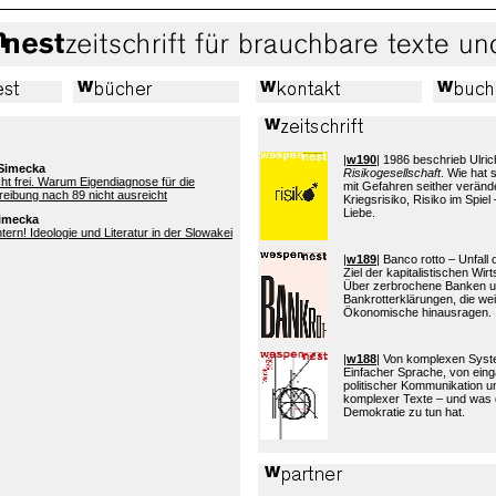
|
w190
| 1986 beschrieb Ulric
 Simecka
Risikogesellschaft
. Wie hat
ht frei. Warum Eigendiagnose für die
mit Gefahren seither verände
eibung nach 89 nicht ausreicht
Kriegsrisiko, Risiko im Spiel 
Liebe.
Simecka
ern! Ideologie und Literatur in der Slowakei
|
w189
| Banco rotto – Unfall
Ziel der kapitalistischen Wi
Über zerbrochene Banken 
Bankrotterklärungen, die wei
Ökonomische hinausragen.
|
w188
| Von komplexen Sys
Einfacher Sprache, von eing
politischer Kommunikation 
komplexer Texte – und was 
Demokratie zu tun hat.