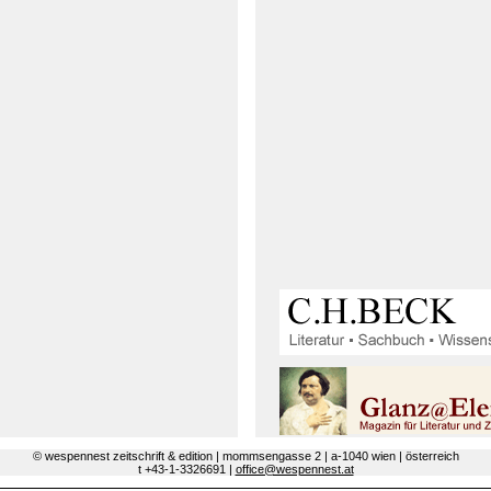
© wespennest zeitschrift & edition | mommsengasse 2 | a-1040 wien | österreich
t +43-1-3326691 |
office@wespennest.at