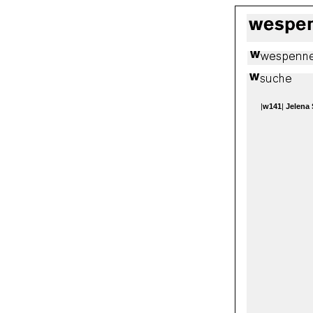
|
w141
|
Jelena