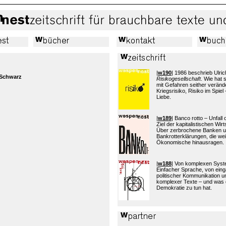
|
w190
| 1986 beschrieb Ulric
 Schwarz
Risikogesellschaft
. Wie hat
mit Gefahren seither verände
Kriegsrisiko, Risiko im Spiel 
Liebe.
|
w189
| Banco rotto – Unfall
Ziel der kapitalistischen Wi
Über zerbrochene Banken 
Bankrotterklärungen, die wei
Ökonomische hinausragen.
|
w188
| Von komplexen Sys
Einfacher Sprache, von eing
politischer Kommunikation 
komplexer Texte – und was 
Demokratie zu tun hat.