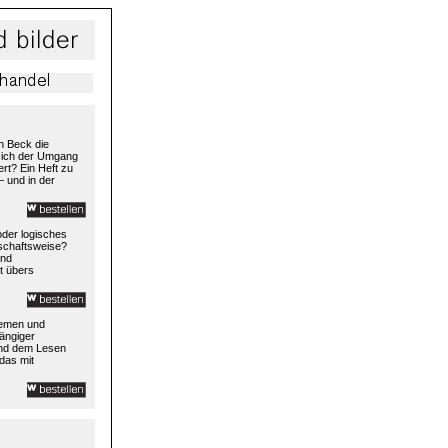
h Beck die
 sich der Umgang
rt? Ein Heft zu
– und in der
 oder logisches
rtschaftsweise?
und
t übers
temen und
ängiger
und dem Lesen
das mit