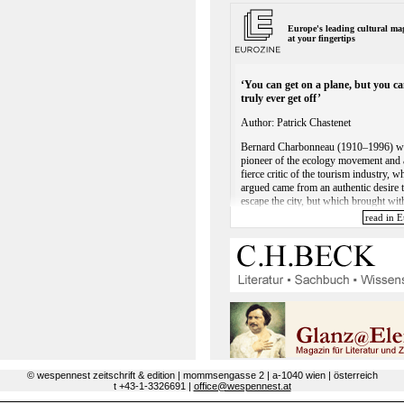
© wespennest zeitschrift & edition | mommsengasse 2 | a-1040 wien | österreich
t +43-1-3326691 |
office@wespennest.at