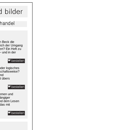
h Beck die
 sich der Umgang
rt? Ein Heft zu
– und in der
 oder logisches
rtschaftsweise?
und
t übers
temen und
ängiger
und dem Lesen
das mit