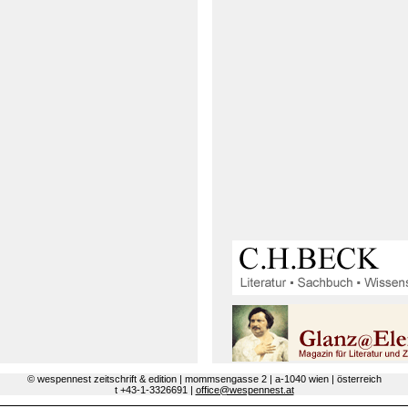
© wespennest zeitschrift & edition | mommsengasse 2 | a-1040 wien | österreich
t +43-1-3326691 |
office@wespennest.at