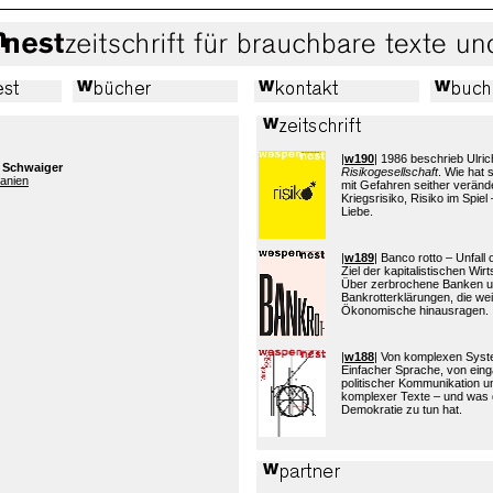
|
w190
| 1986 beschrieb Ulric
 Schwaiger
Risikogesellschaft
. Wie hat
anien
mit Gefahren seither verände
Kriegsrisiko, Risiko im Spiel 
Liebe.
|
w189
| Banco rotto – Unfall
Ziel der kapitalistischen Wi
Über zerbrochene Banken 
Bankrotterklärungen, die wei
Ökonomische hinausragen.
|
w188
| Von komplexen Sys
Einfacher Sprache, von eing
politischer Kommunikation 
komplexer Texte – und was 
Demokratie zu tun hat.