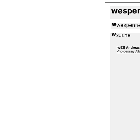
|
w93
|
Andreas
Photoessay Alb