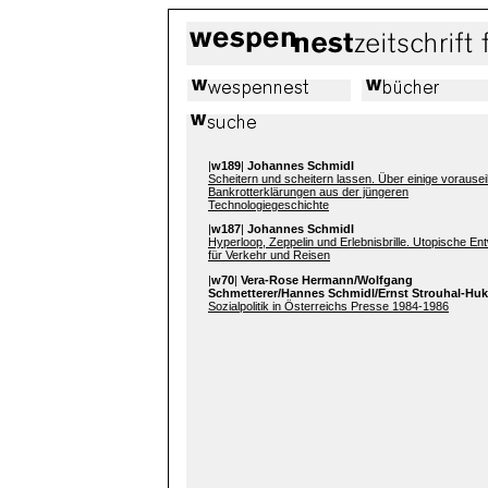
|
w189
|
Johannes Schmidl
Scheitern und scheitern lassen. Über einige vorause
Bankrotterklärungen aus der jüngeren
Technologiegeschichte
|
w187
|
Johannes Schmidl
Hyperloop, Zeppelin und Erlebnisbrille. Utopische En
für Verkehr und Reisen
|
w70
|
Vera-Rose Hermann/Wolfgang
Schmetterer/Hannes Schmidl/Ernst Strouhal-Huk
Sozialpolitik in Österreichs Presse 1984-1986