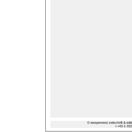
© wespennest zeitschrift & edi
t +43-1-33