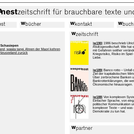
|
w190
| 1986 beschrieb Ulric
 Schasiepen
Risikogesellschaft
. Wie hat
and, waiata tangi. Ahnen der Maori kehren
mit Gefahren seither verände
/Neuseeland zurück
Kriegsrisiko, Risiko im Spiel 
Liebe.
|
w189
| Banco rotto – Unfall
Ziel der kapitalistischen Wi
Über zerbrochene Banken 
Bankrotterklärungen, die wei
Ökonomische hinausragen.
|
w188
| Von komplexen Sys
Einfacher Sprache, von eing
politischer Kommunikation 
komplexer Texte – und was 
Demokratie zu tun hat.