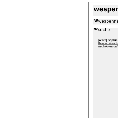
|
w173
|
Sophie
Kein schöner L
nach Aotearoa