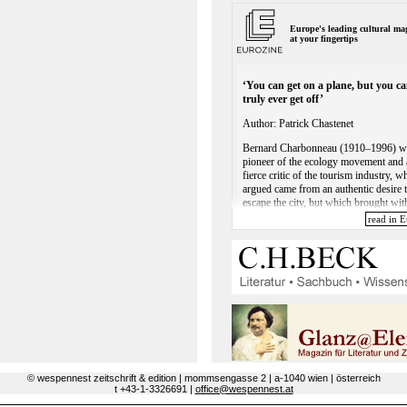
© wespennest zeitschrift & edition | mommsengasse 2 | a-1040 wien | österreich
t +43-1-3326691 |
office@wespennest.at