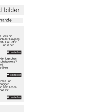
h Beck die
 sich der Umgang
rt? Ein Heft zu
– und in der
 oder logisches
rtschaftsweise?
und
t übers
temen und
ängiger
und dem Lesen
das mit