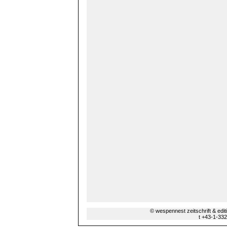
© wespennest zeitschrift & edi
t +43-1-33