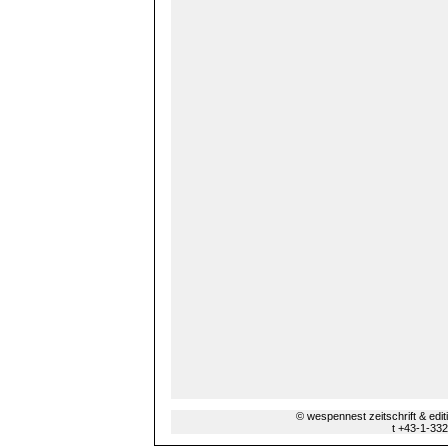
© wespennest zeitschrift & edi
t +43-1-33