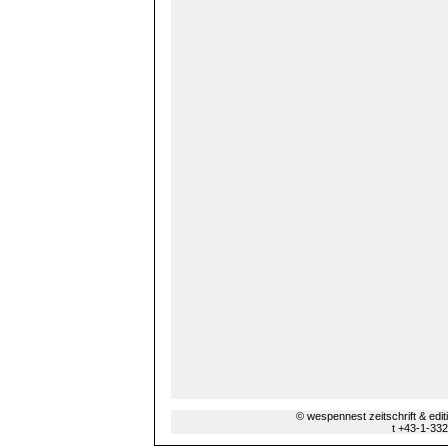
© wespennest zeitschrift & edi
t +43-1-33