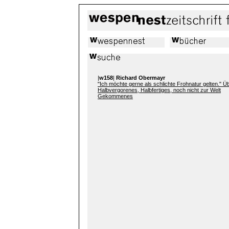
|
w158
|
Richard Obermayr
"Ich möchte gerne als schlichte Frohnatur gelten." Ü
Halbvergorenes, Halbfertiges, noch nicht zur Welt
Gekommenes