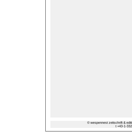
© wespennest zeitschrift & edi
t +43-1-33