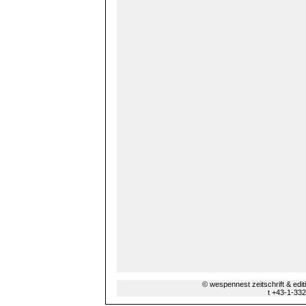
© wespennest zeitschrift & edi
t +43-1-33