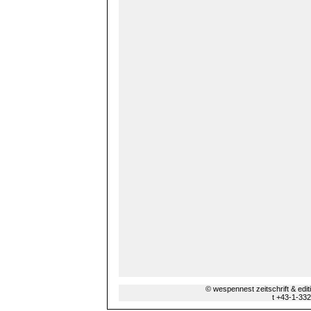
© wespennest zeitschrift & edi
t +43-1-33