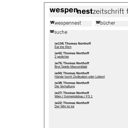
|
w134
|
Thomas Northoff
Eat the Rich
|
w42
|
Thomas Northoff
2 gedichte
|
w75
|
Thomas Northoff
Brot Spiele Massenblatt
|
w50
|
Thomas Northoff
Hände hoch! Zivilisation oder Leben!
|
w38
|
Thomas Northoff
Die Verhaftung
|
w27
|
Thomas Northoff
Wien / Gemeindebau / FS 1
|
w22
|
Thomas Northoff
Der Wirt ist tot