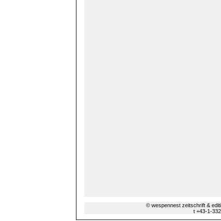
© wespennest zeitschrift & edi
t +43-1-33