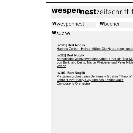
|
wS01
|
Bert Noglik
Hannes Zerbe – Heiner Müller: Die Hydra (engl. und d
|
w111
|
Bert Noglik
Ästhetische Wahlverwandtschaften. Über die Trio-M
von Burkhard Beins, Martin Pfleiderer und Peter Nikl
Wilson
|
w101
|
Bert Noglik
Prinzipien orchestralen Denkens – 5 Jahre "Theoria"
Jahre "Ode". Barry Guy und das London Jazz
Composer's Orchestra