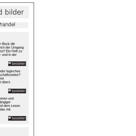
h Beck die
 sich der Umgang
rt? Ein Heft zu
– und in der
 oder logisches
rtschaftsweise?
und
t übers
temen und
ängiger
und dem Lesen
das mit