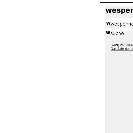
|
w69
|
Paul Ni
Das Jahr der L