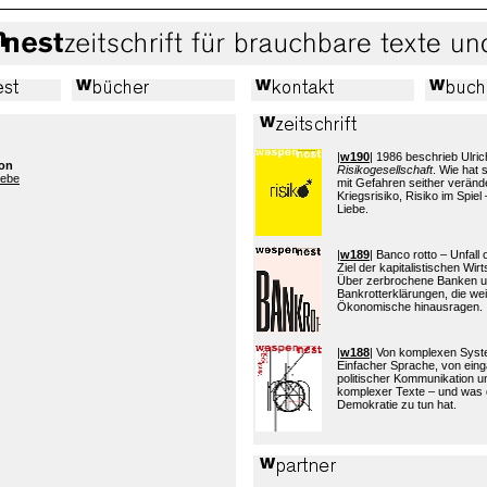
|
w190
| 1986 beschrieb Ulric
zon
Risikogesellschaft
. Wie hat
iebe
mit Gefahren seither verände
Kriegsrisiko, Risiko im Spiel 
Liebe.
|
w189
| Banco rotto – Unfall
Ziel der kapitalistischen Wi
Über zerbrochene Banken 
Bankrotterklärungen, die wei
Ökonomische hinausragen.
|
w188
| Von komplexen Sys
Einfacher Sprache, von eing
politischer Kommunikation 
komplexer Texte – und was 
Demokratie zu tun hat.