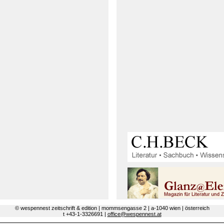
© wespennest zeitschrift & edition | mommsengasse 2 | a-1040 wien | österreich
t +43-1-3326691 |
office@wespennest.at