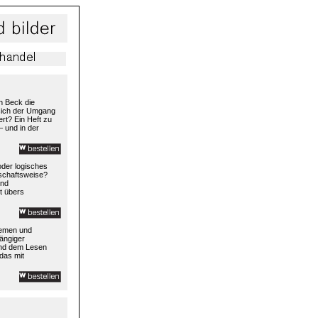
h Beck die
 sich der Umgang
rt? Ein Heft zu
– und in der
 oder logisches
rtschaftsweise?
und
t übers
temen und
ängiger
und dem Lesen
das mit