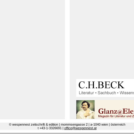
© wespennest zeitschrift & edition | mommsengasse 2 | a-1040 wien | österreich
t +43-1-3326691 |
office@wespennest.at