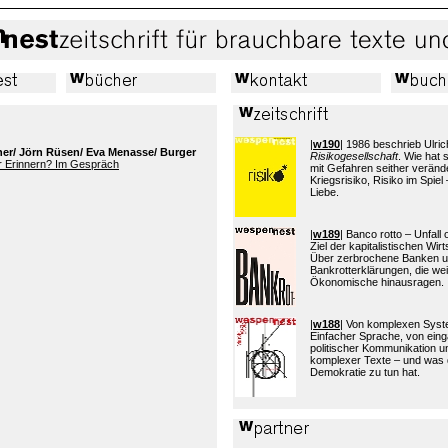
|
w190
| 1986 beschrieb Ulric
ner/ Jörn Rüsen/ Eva Menasse/ Burger
Risikogesellschaft
. Wie hat
r Erinnern? Im Gespräch
mit Gefahren seither verände
Kriegsrisiko, Risiko im Spiel 
Liebe.
|
w189
| Banco rotto – Unfall
Ziel der kapitalistischen Wi
Über zerbrochene Banken 
Bankrotterklärungen, die wei
Ökonomische hinausragen.
|
w188
| Von komplexen Sys
Einfacher Sprache, von eing
politischer Kommunikation 
komplexer Texte – und was 
Demokratie zu tun hat.