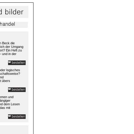
h Beck die
 sich der Umgang
rt? Ein Heft zu
– und in der
 oder logisches
rtschaftsweise?
und
t übers
temen und
ängiger
und dem Lesen
das mit