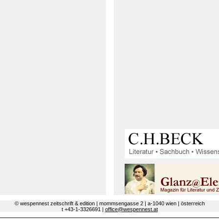
© wespennest zeitschrift & edition | mommsengasse 2 | a-1040 wien | österreich
t +43-1-3326691 |
office@wespennest.at