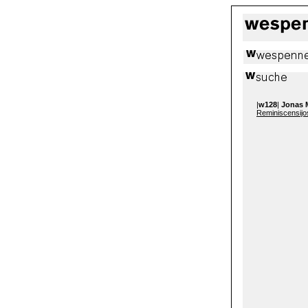
|
w128
|
Jonas 
Reminiscensijo