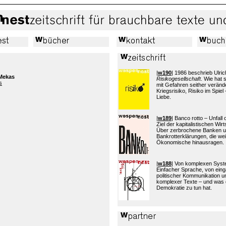
|
w190
| 1986 beschrieb Ulric
Mekas
Risikogesellschaft
. Wie hat
s
mit Gefahren seither verände
Kriegsrisiko, Risiko im Spiel 
Liebe.
|
w189
| Banco rotto – Unfall
Ziel der kapitalistischen Wi
Über zerbrochene Banken 
Bankrotterklärungen, die wei
Ökonomische hinausragen.
|
w188
| Von komplexen Sys
Einfacher Sprache, von eing
politischer Kommunikation 
komplexer Texte – und was 
Demokratie zu tun hat.