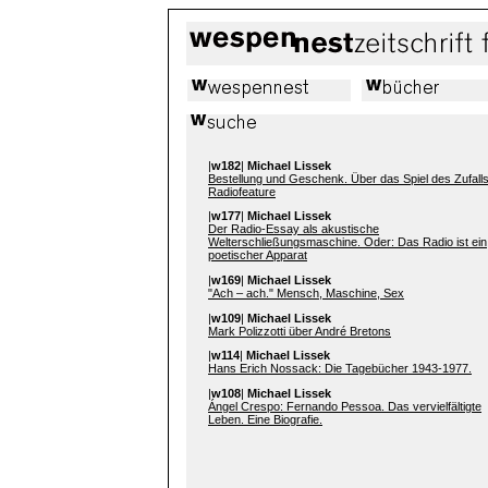
|
w182
|
Michael Lissek
Bestellung und Geschenk. Über das Spiel des Zufalls
Radiofeature
|
w177
|
Michael Lissek
Der Radio-Essay als akustische
Welterschließungsmaschine. Oder: Das Radio ist ein
poetischer Apparat
|
w169
|
Michael Lissek
"Ach – ach." Mensch, Maschine, Sex
|
w109
|
Michael Lissek
Mark Polizzotti über André Bretons
|
w114
|
Michael Lissek
Hans Erich Nossack: Die Tagebücher 1943-1977.
|
w108
|
Michael Lissek
Ángel Crespo: Fernando Pessoa. Das vervielfältigte
Leben. Eine Biografie.