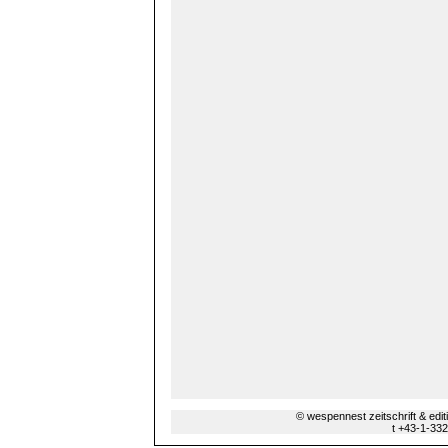
© wespennest zeitschrift & edi
t +43-1-33