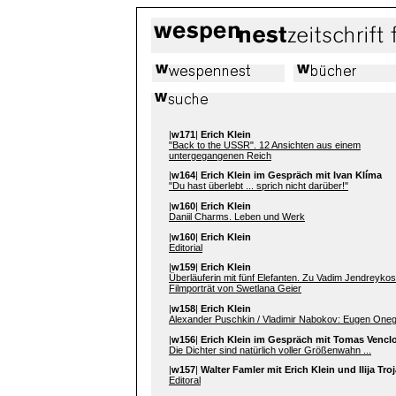
|
w171
|
Erich Klein
"Back to the USSR". 12 Ansichten aus einem
untergegangenen Reich
|
w164
|
Erich Klein im Gespräch mit Ivan Klíma
"Du hast überlebt ... sprich nicht darüber!"
|
w160
|
Erich Klein
Daniil Charms. Leben und Werk
|
w160
|
Erich Klein
Editorial
|
w159
|
Erich Klein
Überläuferin mit fünf Elefanten. Zu Vadim Jendreykos
Filmporträt von Swetlana Geier
|
w158
|
Erich Klein
Alexander Puschkin / Vladimir Nabokov: Eugen Oneg
|
w156
|
Erich Klein im Gespräch mit Tomas Vencl
Die Dichter sind natürlich voller Größenwahn ...
|
w157
|
Walter Famler mit Erich Klein und Ilija Tr
Editoral