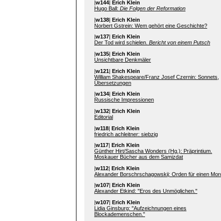
|
w144
|
Erich Klein
Hugo Ball:
Die Folgen der Reformation
|
w138
|
Erich Klein
Norbert Gstrein: Wem gehört eine Geschichte?
|
w137
|
Erich Klein
Der Tod wird schielen.
Bericht von einem Putsch
|
w135
|
Erich Klein
Unsichtbare Denkmäler
|
w121
|
Erich Klein
William Shakespeare/Franz Josef Czernin: Sonnets,
Übersetzungen
|
w134
|
Erich Klein
Russische Impressionen
|
w132
|
Erich Klein
Editorial
|
w118
|
Erich Klein
friedrich achleitner: siebzig
|
w117
|
Erich Klein
Günther Hirt/Sascha Wonders (Hg.): Präprintium.
Moskauer Bücher aus dem Samizdat
|
w112
|
Erich Klein
Alexander Borschrschagowskij: Orden für einen Mor
|
w107
|
Erich Klein
Alexander Etkind: "Eros des Unmöglichen."
|
w107
|
Erich Klein
Lidia Ginsburg: "Aufzeichnungen eines
Blockademenschen."