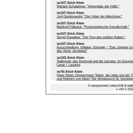
|
w107
|
Erich Klein
Warlam Schalamow: "Ankerplatz der Hölle."
|
w107
|
Erich Klein
Jurij Dombrowskij: "Der Hüter der Altertümer."
|
w107
|
Erich Klein
Manfred Füllsack: "Postsowjetische Gesellschaft."
|
w107
|
Erich Klein
Sergej Kowaljow: "Der Flug des weißen Raben."
|
w107
|
Erich Klein
Ausschweifung, Inflation, Entropie – "Das Jüngste Ge
des Victor Jerofejew"
|
w103
|
Erich Klein
Stalingrad, das Denkmal und die Literatur. Im Gesprä
Lasar I. Lasarev
|
w76
|
Erich Klein
Hans Dieter Zimmermann "Kleist, die Liebe und der T
und Heinrich von Kleist "Die Verlobung in St. Doming
© wespennest zeitschrift & edi
t +43-1-33