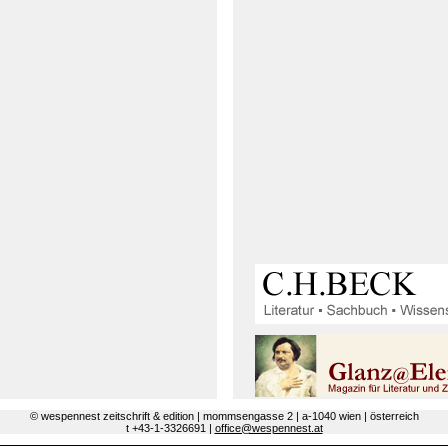
© wespennest zeitschrift & edition | mommsengasse 2 | a-1040 wien | österreich
t +43-1-3326691 |
office@wespennest.at