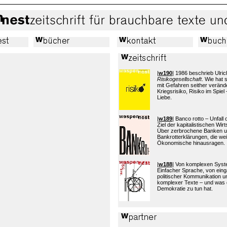
|
w190
| 1986 beschrieb Ulric
Risikogesellschaft
. Wie hat
mit Gefahren seither verände
Kriegsrisiko, Risiko im Spiel 
Liebe.
|
w189
| Banco rotto – Unfall
Ziel der kapitalistischen Wi
Über zerbrochene Banken 
Bankrotterklärungen, die wei
Ökonomische hinausragen.
|
w188
| Von komplexen Sys
Einfacher Sprache, von eing
politischer Kommunikation 
komplexer Texte – und was 
Demokratie zu tun hat.