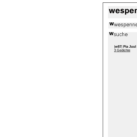
|
w87
|
Pia Juul
3 Gedichte