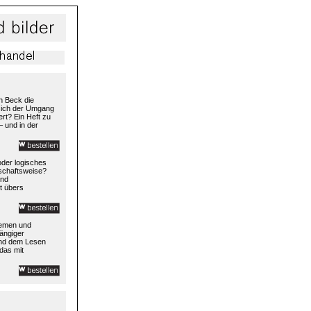
h Beck die
 sich der Umgang
rt? Ein Heft zu
– und in der
 oder logisches
rtschaftsweise?
und
t übers
temen und
ängiger
und dem Lesen
das mit