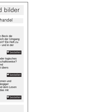
h Beck die
 sich der Umgang
rt? Ein Heft zu
– und in der
 oder logisches
rtschaftsweise?
und
t übers
temen und
ängiger
und dem Lesen
das mit