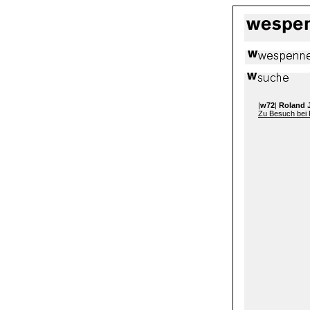
|
w72
|
Roland 
Zu Besuch bei 