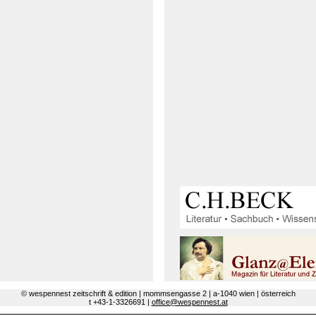
© wespennest zeitschrift & edition | mommsengasse 2 | a-1040 wien | österreich
t +43-1-3326691 |
office@wespennest.at