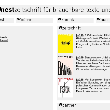
|
w190
| 1986 beschrieb Ulric
Jooris
Risikogesellschaft
. Wie hat
Raveel
mit Gefahren seither verände
Kriegsrisiko, Risiko im Spiel 
Liebe.
|
w189
| Banco rotto – Unfall
Ziel der kapitalistischen Wi
Über zerbrochene Banken 
Bankrotterklärungen, die wei
Ökonomische hinausragen.
|
w188
| Von komplexen Sys
Einfacher Sprache, von eing
politischer Kommunikation 
komplexer Texte – und was 
Demokratie zu tun hat.