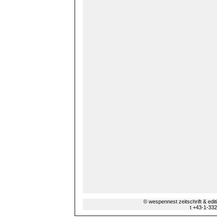
© wespennest zeitschrift & edi
t +43-1-33