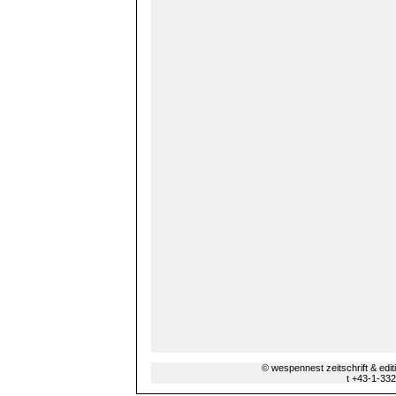
© wespennest zeitschrift & edi
t +43-1-33