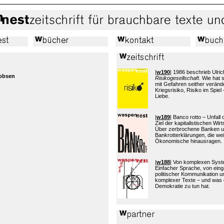
|
w190
| 1986 beschrieb Ulric
obsen
Risikogesellschaft
. Wie hat
mit Gefahren seither verände
Kriegsrisiko, Risiko im Spiel 
Liebe.
|
w189
| Banco rotto – Unfall
Ziel der kapitalistischen Wi
Über zerbrochene Banken 
Bankrotterklärungen, die wei
Ökonomische hinausragen.
|
w188
| Von komplexen Sys
Einfacher Sprache, von eing
politischer Kommunikation 
komplexer Texte – und was 
Demokratie zu tun hat.