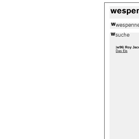
|
w96
|
Roy Jac
Das Eis