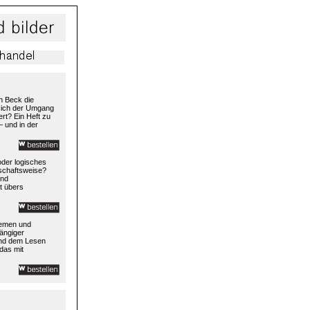
h Beck die
 sich der Umgang
rt? Ein Heft zu
– und in der
 oder logisches
rtschaftsweise?
und
t übers
temen und
ängiger
und dem Lesen
das mit