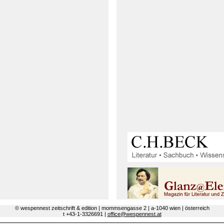
© wespennest zeitschrift & edition | mommsengasse 2 | a-1040 wien | österreich
t +43-1-3326691 |
office@wespennest.at