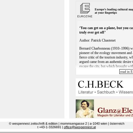
© wespennest zeitschrift & edition | mommsengasse 2 | a-1040 wien | österreich
t +43-1-3326691 |
office@wespennest.at