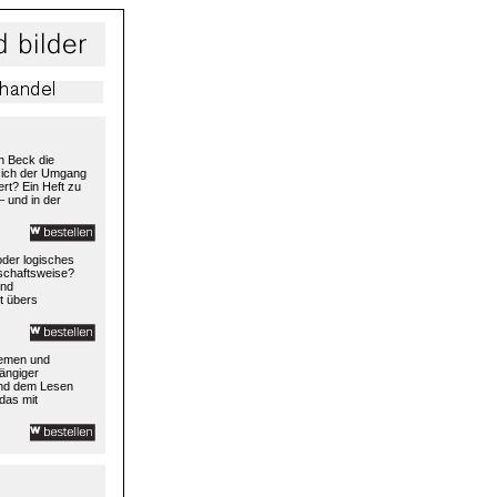
h Beck die
 sich der Umgang
rt? Ein Heft zu
– und in der
 oder logisches
rtschaftsweise?
und
t übers
temen und
ängiger
und dem Lesen
das mit