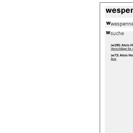
|
w180
|
Alois 
Vorschläge für
|
w73
|
Alois H
Aus