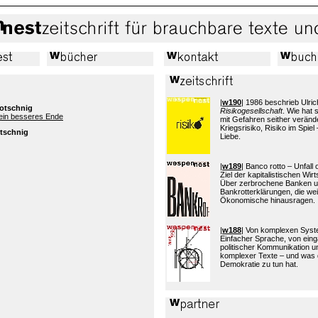
|
w190
| 1986 beschrieb Ulric
Hotschnig
Risikogesellschaft
. Wie hat
 ein besseres Ende
mit Gefahren seither verände
Kriegsrisiko, Risiko im Spiel 
otschnig
Liebe.
|
w189
| Banco rotto – Unfall
Ziel der kapitalistischen Wi
Über zerbrochene Banken 
Bankrotterklärungen, die wei
Ökonomische hinausragen.
|
w188
| Von komplexen Sys
Einfacher Sprache, von eing
politischer Kommunikation 
komplexer Texte – und was 
Demokratie zu tun hat.