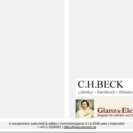
© wespennest zeitschrift & edition | mommsengasse 2 | a-1040 wien | österreich
t +43-1-3326691 |
office@wespennest.at