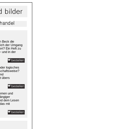
h Beck die
 sich der Umgang
rt? Ein Heft zu
– und in der
 oder logisches
rtschaftsweise?
und
t übers
temen und
ängiger
und dem Lesen
das mit