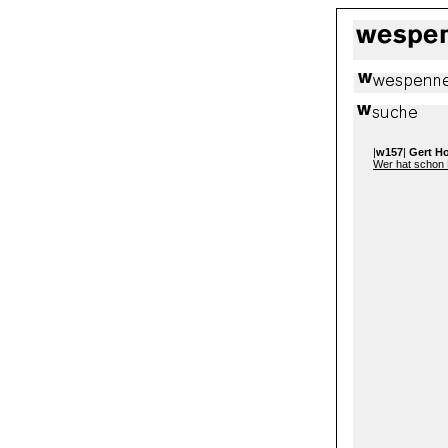
|
w157
|
Gert H
Wer hat schon 