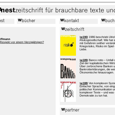
|
w190
| 1986 beschrieb Ulric
offmann
Risikogesellschaft
. Wie hat
Respekt vor einem Vierzigjährigen?
mit Gefahren seither verände
Kriegsrisiko, Risiko im Spiel 
Liebe.
|
w189
| Banco rotto – Unfall
Ziel der kapitalistischen Wi
Über zerbrochene Banken 
Bankrotterklärungen, die wei
Ökonomische hinausragen.
|
w188
| Von komplexen Sys
Einfacher Sprache, von eing
politischer Kommunikation 
komplexer Texte – und was 
Demokratie zu tun hat.