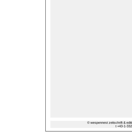
© wespennest zeitschrift & edi
t +43-1-33