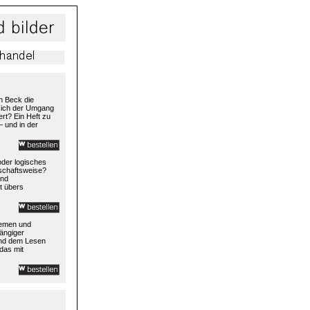
h Beck die
 sich der Umgang
rt? Ein Heft zu
– und in der
 oder logisches
rtschaftsweise?
und
t übers
temen und
ängiger
und dem Lesen
das mit