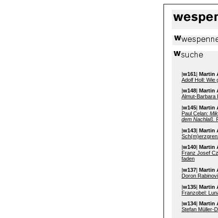
|
w161
|
Martin 
Adolf Holl: Wie
|
w148
|
Martin 
Almut-Barbara
|
w145
|
Martin 
Paul Celan:
Mik
dem Nachlaß.
P
|
w143
|
Martin 
Sch(m)erzgrenz
|
w140
|
Martin 
Franz Josef Cze
faden
|
w137
|
Martin 
Doron Rabinovi
|
w135
|
Martin 
Franzobel: Lun
|
w134
|
Martin 
Stefan Müller-