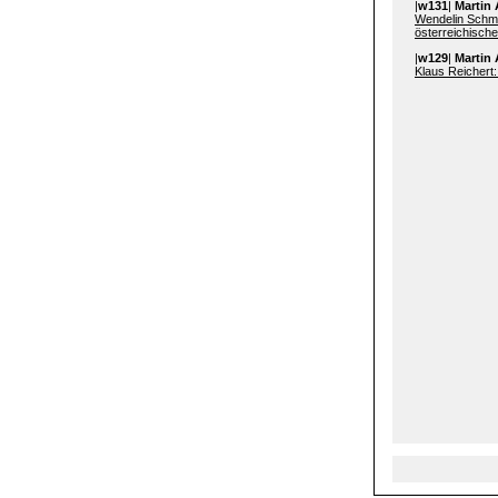
|
w131
|
Martin 
Wendelin Schmi
österreichische
|
w129
|
Martin 
Klaus Reichert: