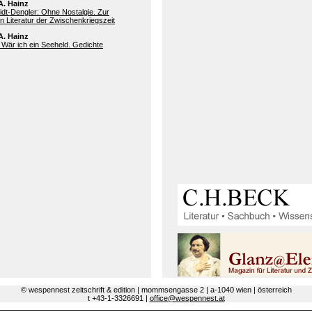
A. Hainz
dt-Dengler: Ohne Nostalgie. Zur
n Literatur der Zwischenkriegszeit
A. Hainz
 Wär ich ein Seeheld. Gedichte
© wespennest zeitschrift & edition | mommsengasse 2 | a-1040 wien | österreich
t +43-1-3326691 |
office@wespennest.at