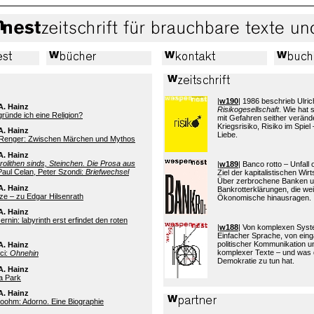
|
w190
| 1986 beschrieb Ulric
A. Hainz
Risikogesellschaft
. Wie hat
 gründe ich eine Religion?
mit Gefahren seither verände
Kriegsrisiko, Risiko im Spiel 
A. Hainz
Liebe.
 Renger: Zwischen Märchen und Mythos
A. Hainz
rolithen sinds, Steinchen. Die Prosa aus
|
w189
| Banco rotto – Unfall
aul Celan, Peter Szondi:
Briefwechsel
Ziel der kapitalistischen Wi
Über zerbrochene Banken 
A. Hainz
Bankrotterklärungen, die wei
e – zu Edgar Hilsenrath
Ökonomische hinausragen.
A. Hainz
rnin: labyrinth erst erfindet den roten
|
w188
| Von komplexen Sys
Einfacher Sprache, von eing
politischer Kommunikation 
A. Hainz
komplexer Texte – und was 
ci:
Ohnehin
Demokratie zu tun hat.
A. Hainz
a Park
A. Hainz
Doohm: Adorno. Eine Biographie