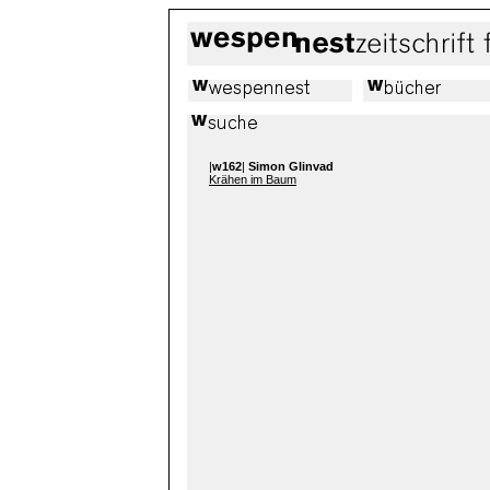
|
w162
|
Simon Glinvad
Krähen im Baum