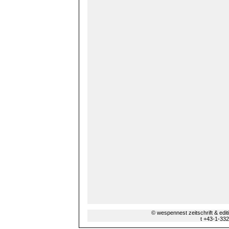
© wespennest zeitschrift & edi
t +43-1-33